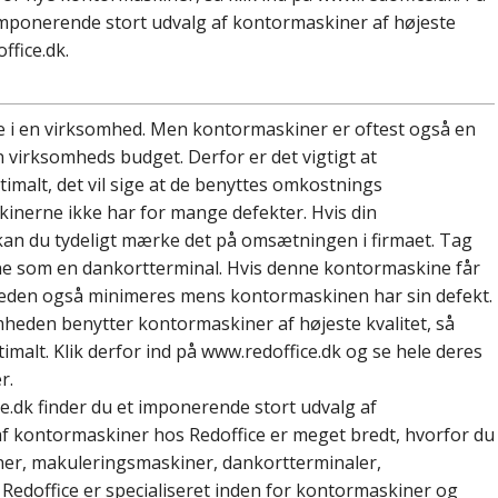
 imponerende stort udvalg af kontormaskiner af højeste
ffice.dk.
 i en virksomhed. Men kontormaskiner er oftest også en
in virksomheds budget. Derfor er det vigtigt at
malt, det vil sige at de benyttes omkostnings
nerne ikke har for mange defekter. Hvis din
kan du tydeligt mærke det på omsætningen i firmaet. Tag
e som en dankortterminal. Hvis denne kontormaskine får
omheden også minimeres mens kontormaskinen har sin defekt.
omheden benytter kontormaskiner af højeste kvalitet, så
alt. Klik derfor ind på www.redoffice.dk og se hele deres
r.
.dk finder du et imponerende stort udvalg af
f kontormaskiner hos Redoffice er meget bredt, hvorfor du
ner, makuleringsmaskiner, dankortterminaler,
Redoffice er specialiseret inden for kontormaskiner og