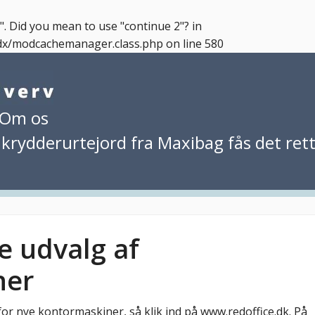
k". Did you mean to use "continue 2"? in
dx/modcachemanager.class.php
on line
580
Om os
 krydderurtejord fra Maxibag fås det rett
 udvalg af
ner
or nye kontormaskiner, så klik ind på www.redoffice.dk. På