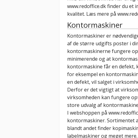
www.redoffice.dk finder du et
kvalitet. Læs mere på www.redo
Kontormaskiner
Kontormaskiner er nødvendige
af de større udgifts poster i d
kontormaskinerne fungere opti
minimerende og at kontormaski
kontormaskine får en defekt, 
for eksempel en kontormaskin
en defekt, vil salget i virks
Derfor er det vigtigt at virks
virksomheden kan fungere optim
store udvalg af kontormaskine
I webshoppen på www.redoffice
kontormaskiner. Sortimentet a
blandt andet finder kopimaski
labelmaskiner og meget mere. 