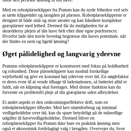
Med en robotplæneklipper fra Pratum kan du nyde friheden ved selv
at sætte klippetider og længden på plænen. Robotplæneklipperne er
designet til både små og store arealer og kan håndtere komplekse
græsplæner med lethed. Dermed får du muligheden for at
skræddersy plejen af din have helt efter dine egne præferencer.
Hvorfor lade den travle hverdag begrænse din haves potentiale, når
der findes en nem og ligetil løsning?
Øget pålidelighed og langvarig ydeevne
Pratums robotplæneklippere er konstrueret med fokus på holdbarhed
og robusthed. Disse plæneklippere kan modstå forskellige
vejrforhold og give en konstant høj ydeevne over tid. En nøglefaktor
er deres evne til at vende tilbage til ladestationen, så batteriet altid er
fuldt, når en klipning skal foretages. Med denne funktion kan du
forvente en problemfri pleje af din græsplæne uden afbrydelser.
Et andet aspekt er den omkostningseffektive drift, som en
robotplæneklipper tilbyder. Med lavt strømforbrug og minimal
vedligeholdelse over tid, kan du spare betydeligt på de månedlige
udgifter til havevedligeholdelse. Dermed bliver en
robotplæneklipper fra Pratum ikke bare en praktisk løsning men
også et økonomisk fordelagtigt valg i længden. Overvejer du, hvor