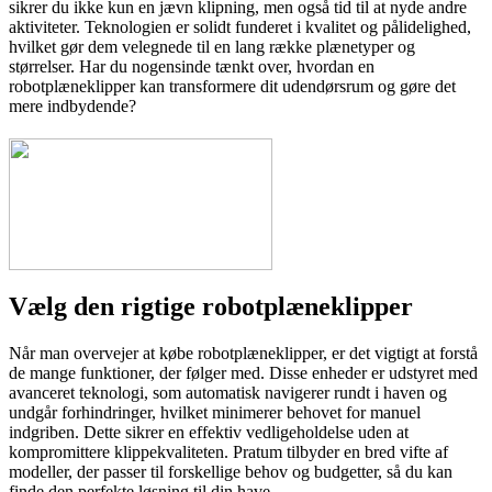
sikrer du ikke kun en jævn klipning, men også tid til at nyde andre
aktiviteter. Teknologien er solidt funderet i kvalitet og pålidelighed,
hvilket gør dem velegnede til en lang række plænetyper og
størrelser. Har du nogensinde tænkt over, hvordan en
robotplæneklipper kan transformere dit udendørsrum og gøre det
mere indbydende?
Vælg den rigtige robotplæneklipper
Når man overvejer at købe robotplæneklipper, er det vigtigt at forstå
de mange funktioner, der følger med. Disse enheder er udstyret med
avanceret teknologi, som automatisk navigerer rundt i haven og
undgår forhindringer, hvilket minimerer behovet for manuel
indgriben. Dette sikrer en effektiv vedligeholdelse uden at
kompromittere klippekvaliteten. Pratum tilbyder en bred vifte af
modeller, der passer til forskellige behov og budgetter, så du kan
finde den perfekte løsning til din have.