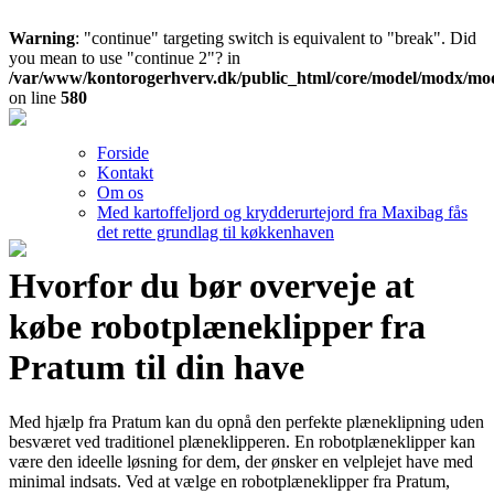
Warning
: "continue" targeting switch is equivalent to "break". Did
you mean to use "continue 2"? in
/var/www/kontorogerhverv.dk/public_html/core/model/modx/mo
on line
580
Forside
Kontakt
Om os
Med kartoffeljord og krydderurtejord fra Maxibag fås
det rette grundlag til køkkenhaven
Hvorfor du bør overveje at
købe robotplæneklipper fra
Pratum til din have
Med hjælp fra Pratum kan du opnå den perfekte plæneklipning uden
besværet ved traditionel plæneklipperen. En robotplæneklipper kan
være den ideelle løsning for dem, der ønsker en velplejet have med
minimal indsats. Ved at vælge en robotplæneklipper fra Pratum,