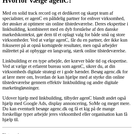
Hvorfor vælge agenC?
Med en solid track record og et dedikeret og skarpt team af
specialister, er agenC en pålidelig partner for enhver virksomhed,
der ønsker at optimere sin online tilstedeværelse. Deres ekspertise i
linkbuilding, kombineret med en dyb forståelse af den danske
markedskontekst, gør dem til et oplagt valg for både små og store
virksomheder. Ved at vælge agenC, får du en partner, der ikke kun
fokuserer på at opnå kortsigtede resultater, men også arbejder
målrettet på at opbygge en langvarig, stærk online tilstedeværelse.
Linkbuilding er en type arbejde, der kræver både tid og ekspertise.
Ved at vælge et erfarent bureau som agenC, sikrer du, at din
virksomheds digitale strategi er i gode hænder. Besøg agenc.dk for
at lære mere om, hvordan de kan hjælpe med at styrke din online
tilstedeværelse gennem effektiv linkbuilding og andre digitale
marketingløsninger.
Udover hjælp med linkbuilding, tilbyder agenC blandt andet også
hjælp med Google Ads, display annoncering, SoMe og meget mere.
Du kan eventuelt besøge agenc.dk og få et kig på de mange
forskellige typer arbejde jeres virksomhed eller organisation kan få
hjælp til.