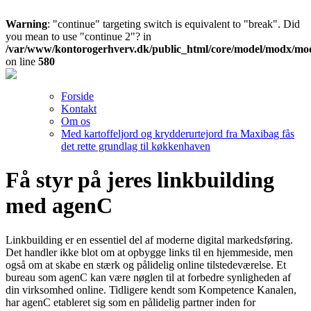
Warning
: "continue" targeting switch is equivalent to "break". Did
you mean to use "continue 2"? in
/var/www/kontorogerhverv.dk/public_html/core/model/modx/mo
on line
580
Forside
Kontakt
Om os
Med kartoffeljord og krydderurtejord fra Maxibag fås
det rette grundlag til køkkenhaven
Få styr på jeres linkbuilding
med agenC
Linkbuilding er en essentiel del af moderne digital markedsføring.
Det handler ikke blot om at opbygge links til en hjemmeside, men
også om at skabe en stærk og pålidelig online tilstedeværelse. Et
bureau som agenC kan være nøglen til at forbedre synligheden af
din virksomhed online. Tidligere kendt som Kompetence Kanalen,
har agenC etableret sig som en pålidelig partner inden for