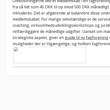
Omkostningerne ved et medlemskab i en fagforening 
fra så lidt som 45 DKK til op imod 500 DKK månedligt 
inkluderes. Det er afgørende at balancere disse om
medlemskabet. For mange selvstændige er de services
coaching, virksomhedsudviklingsworkshops og juridis
retfærdiggøre de månedlige udgifter. Uanset om man
strategiske aspekt, giver en
guide til ny fagforening
muligheder der er tilgængelige, og hvilken fagforeni