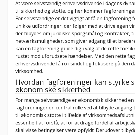
At være selvstændig erhvervsdrivende i dagens dyn
til sikkerhed og støtte, og her kommer fagforeninge
For selvstændige er det vigtigt at få en fagforening 
unikke udfordringer, der følger med at drive egen v
der tilbydes om juridiske spørgsmål og kontrakter, t
netværksmuligheder, som giver adgang til et breder
kan en fagforening guide dig i valg af de rette forsi
rustet mod uforudsete hændelser. Med den rette fa
erhvervsdrivende få ro i sindet og fokusere på den da
virksomhed.
Hvordan fagforeninger kan styrke 
økonomiske sikkerhed
For mange selvstændige er økonomisk sikkerhed en pr
fagforeninger en central rolle ved at tilbyde adgang 
til økonomisk støtte i tilfælde af virksomhedsafslut
essentielt at forstå, at for at drage fordel af arbe
skal visse betingelser være opfyldt. Derudover tilb